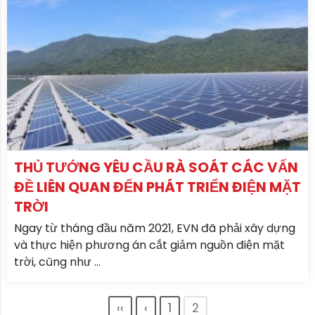
THỦ TƯỚNG YÊU CẦU RÀ SOÁT CÁC VẤN
ĐỀ LIÊN QUAN ĐẾN PHÁT TRIỂN ĐIỆN MẶT
TRỜI
Ngay từ tháng đầu năm 2021, EVN đã phải xây dựng
và thực hiện phương án cắt giảm nguồn điện mặt
trời, cũng như ...
‹‹
‹
1
2