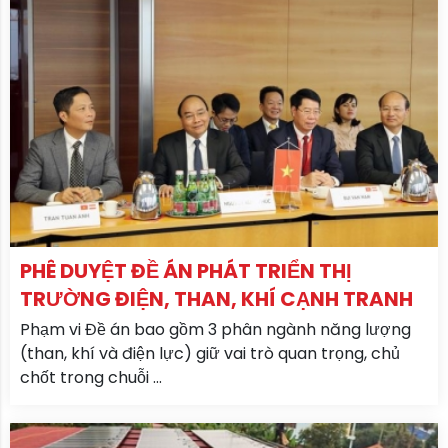
PHÊ DUYỆT ĐỀ ÁN PHÁT TRIỂN THỊ
TRƯỜNG ĐIỆN, THAN, KHÍ CẠNH TRANH
Phạm vi Đề án bao gồm 3 phân ngành năng lượng
(than, khí và điện lực) giữ vai trò quan trọng, chủ
chốt trong chuỗi ...